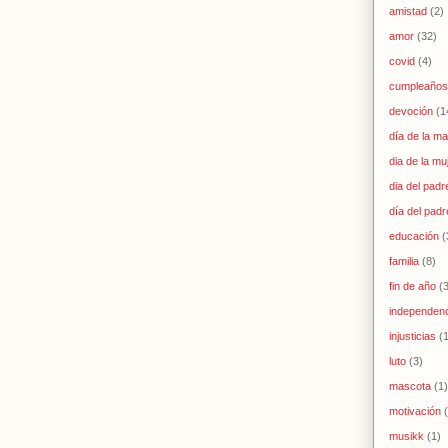
amistad
(2)
amor
(32)
covid
(4)
cumpleaños
devoción
(1
día de la m
dia de la mu
dia del padr
día del padr
educación
(
familia
(8)
fin de año
(
independen
injusticias
(
luto
(3)
mascota
(1)
motivación
musikk
(1)