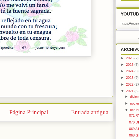
YOUTUB
https://mu
ARCHIV
►
2026
(2)
►
2025
(5)
►
2024
(9)
►
2023
(9)
►
2022
(27
▼
2021
(52
►
dicie
►
novi
▼
octub
Página Principal
Entrada antigua
071 P
070 
069 A
068 