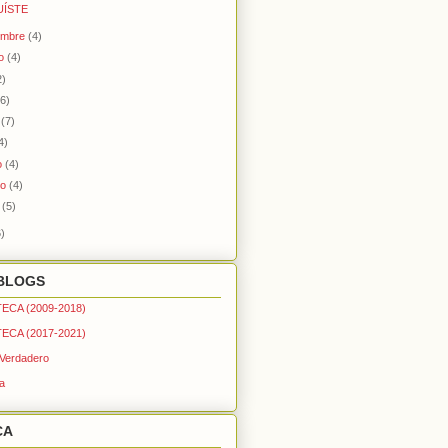
UÍSTE
embre
(4)
to
(4)
2)
(6)
o
(7)
4)
o
(4)
ro
(4)
o
(5)
)
BLOGS
ECA (2009-2018)
ECA (2017-2021)
 Verdadero
a
CA