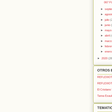
067 F
►
septi
►
agos
►
julio
(
►
junio
►
may
►
abril
(
►
marz
►
febre
►
ener
►
2020
(26
OTROS 
REFLEXIOT
REFLEXIOT
El Cristiano
Tarea Exaul
TEMATI