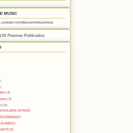
E MUSIC
sic.youtube.com/@josuemontoyamusic
130 Poemas Publicados
O
)
)
mbre
(4)
embre
(3)
re
(5)
ARVULARIA YA PASÓ
DISCRIMINADO
 UN AMIGO
GRATITUD