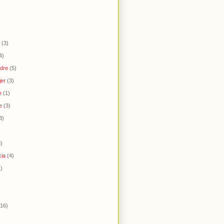
(3)
4)
adre
(5)
jer
(3)
e
(1)
e
(3)
3)
3)
cia
(4)
1)
(16)