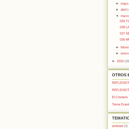
►
may
►
abril
(
▼
marz
039 
038 L
037 S
036 
►
febre
►
ener
►
2020
(26
OTROS 
REFLEXIOT
REFLEXIOT
El Cristiano
Tarea Exaul
TEMATI
amistad
(2)