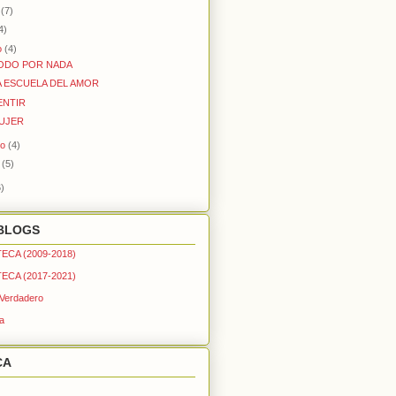
o
(7)
4)
o
(4)
TODO POR NADA
A ESCUELA DEL AMOR
ENTIR
MUJER
ro
(4)
o
(5)
)
BLOGS
ECA (2009-2018)
ECA (2017-2021)
 Verdadero
a
CA