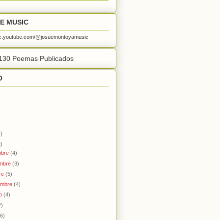
E MUSIC
sic.youtube.com/@josuemontoyamusic
130 Poemas Publicados
O
)
)
mbre
(4)
embre
(3)
re
(5)
embre
(4)
to
(4)
2)
(6)