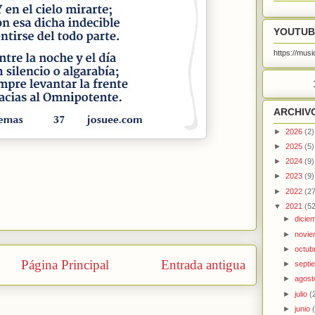
YOUTUB
https://mu
ARCHIV
►
2026
(2)
►
2025
(5)
►
2024
(9)
►
2023
(9)
►
2022
(27
▼
2021
(52
►
dicie
►
novi
►
octub
Página Principal
Entrada antigua
►
septi
►
agos
►
julio
(
►
junio