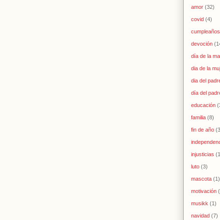
amor
(32)
covid
(4)
cumpleaños
devoción
(1
día de la m
dia de la mu
dia del padr
día del padr
educación
(
familia
(8)
fin de año
(
independen
injusticias
(
luto
(3)
mascota
(1)
motivación
musikk
(1)
navidad
(7)