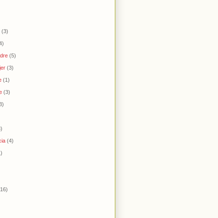
(3)
4)
adre
(5)
jer
(3)
e
(1)
e
(3)
3)
3)
cia
(4)
1)
(16)