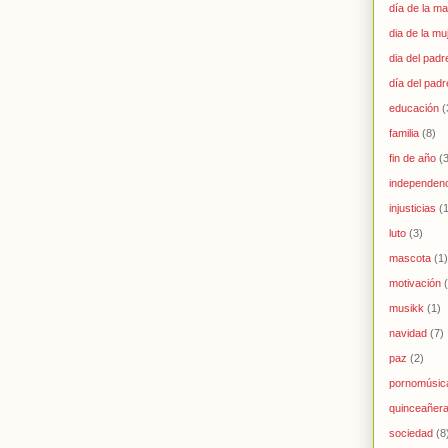
día de la m
dia de la mu
dia del padr
día del padr
educación
(
familia
(8)
fin de año
(
independen
injusticias
(
luto
(3)
mascota
(1)
motivación
musikk
(1)
navidad
(7)
paz
(2)
pornomúsic
quinceañer
sociedad
(8