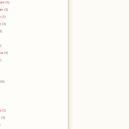
adre
(5)
jer
(3)
e
(1)
e
(3)
3)
3)
cia
(4)
1)
(16)
a
(1)
a
(3)
)