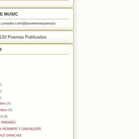
E MUSIC
sic.youtube.com/@josuemontoyamusic
130 Poemas Publicados
O
)
)
)
mbre
(4)
embre
(4)
re
(5)
I PARAÍSO
UN HOMBRE Y UNA MUJER
DALE GRACIAS