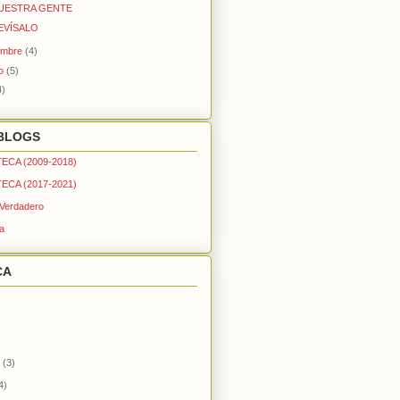
NUESTRA GENTE
EVÍSALO
embre
(4)
to
(5)
4)
BLOGS
ECA (2009-2018)
ECA (2017-2021)
 Verdadero
a
CA
(3)
4)