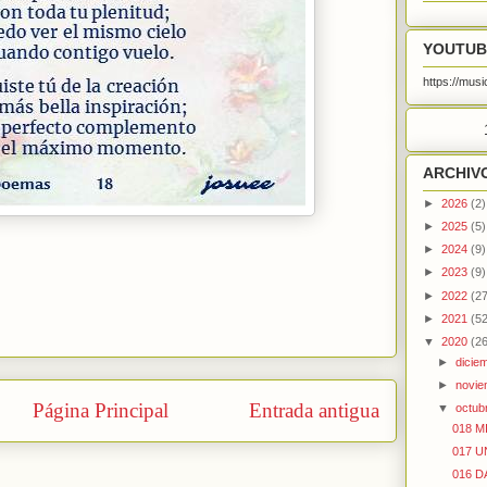
YOUTUB
https://mu
ARCHIV
►
2026
(2)
►
2025
(5)
►
2024
(9)
►
2023
(9)
►
2022
(27
►
2021
(52
▼
2020
(26
►
dicie
►
novi
Página Principal
Entrada antigua
▼
octub
018 M
017 
016 