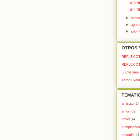
015 
014 R
►
septi
►
agos
►
julio
(
OTROS 
REFLEXIOT
REFLEXIOT
El Cristiano
Tarea Exaul
TEMATI
amistad
(2)
amor
(32)
covid
(4)
cumpleaños
devoción
(1